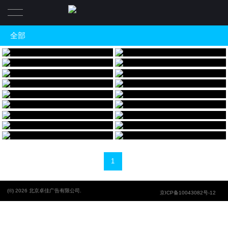
全部
全部
载人航天第四期
载人航天第三期
神舟十一号任务圆满成功，回家！凯旋！
今日头条：联想企业级服务助力神舟十一
载人航天第二期
载人航天第一期EDM
号与天宫二号交会对接成功
互动营销
数万次，只为这一次
这一刻，让天宫更高，离成功更近
启天M系列新品发布EDM
联想总部西区大事小情联播
商用升级，品质如一，启天M系列新品
联想总部新园区内宣
联想智慧医疗微信图
联想教育云平台解决方案推广
——安全高效的革新者
网站
世界杯-别担心，幸运之神会眷顾于你；
联想智慧教育云平台解决方案
联想服务愚人节贺卡
联想服务新年
新年-灵鸡一动，一起悦动；元旦-山长水
我们真的没有这么牛
和你一起才叫过年，我们是联想IT管理服
联想服务队伍介绍
联想AIO一体机发布EDM
远多磨砺，但以深情共携手
务，此刻正在你身边
H5
教党员三分钟看懂“联想服务”这支队伍
极简工作，游刃有余
中广核成功案例EDM
教师节电子贺卡
为核电出口，习大大很拼
教师节快乐
妇女节微信贺卡
超融合landing-page-成功案例
EDM
IT服务，意融融；欢颜绽放，敢不同
融合架构，助力未来——联想智慧医疗超
thinkcenterM系列上市EDM
solution book发布会EDM
融合解决方案
极致性能，商用旗舰
双态战略应用3.24全面发布
品牌空间
1
娱乐营销
(©) 2026 北京卓佳广告有限公司.
京ICP备10043082号-12